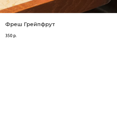
Фреш Грейпфрут
350
р.